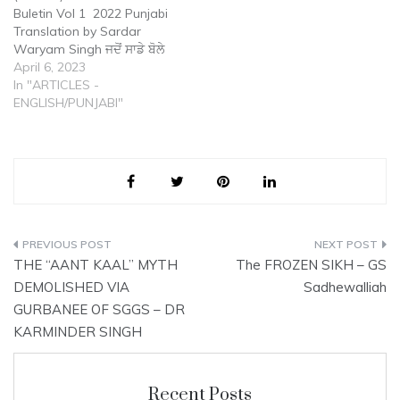
Buletin Vol 1 2022 Punjabi
Translation by Sardar
Waryam Singh ਜਦੋਂ ਸਾਡੇ ਬੋਲੇ
ਝੂਠ ਨੂੰ ਬਿਗਾਨੇ ਲੋਕ ਸੱਚ ਬਣਾਕੇ ਪੇਸ਼
April 6, 2023
ਕਰ ਦੇਂਦੇ ਹਨ ਸੰਪਾਦਕੀ ਲੇਖ The
In "ARTICLES -
Sikh Bulletin Issue 1 of
ENGLISH/PUNJABI"
2022 ਕਰਮਿੰਦਰ ਸਿੰਘ PhD
(Boston) (ਪੰਜਾਬੀ ਅਨੁਵਾਦ: ਸ੍ਰ:
ਵਰਿਆਮ ਸਿੰਘ) 13 ਦਸੰਬਰ,…
Post
THE “AANT KAAL” MYTH
The FROZEN SIKH – GS
navigation
DEMOLISHED VIA
Sadhewalliah
GURBANEE OF SGGS – DR
KARMINDER SINGH
Recent Posts