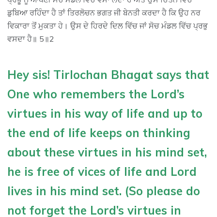
ਡੁਬਿਆ ਰਹਿੰਦਾ ਹੈ ਤਾਂ ਤਿਰਲੋਚਨ ਭਗਤ ਜੀ ਬੇਨਤੀ ਕਰਦਾ ਹੈ ਕਿ ਉਹ ਨਰ
ਵਿਕਾਰਾ ਤੋਂ ਮੁਕਤਾ ਹੇ। ਉਸ ਦੇ ਹਿਰਦੇ ਦਿਲ ਵਿੱਚ ਜਾਂ ਸੋਚ ਮੰਡਲ ਵਿੱਚ ਪ੍ਰਭੁ
ਵਸਦਾ ਹੈ॥ 5॥2
Hey sis! Tirlochan Bhagat says that
One who remembers the Lord’s
virtues in his way of life and up to
the end of life keeps on thinking
about these virtues in his mind set,
he is free of vices of life and Lord
lives in his mind set. (So please do
not forget the Lord’s virtues in