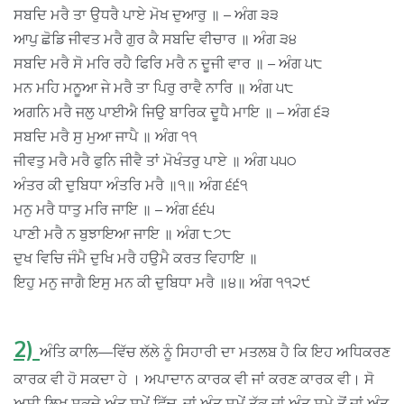
ਸਬਦਿ ਮਰੈ ਤਾ ਉਧਰੈ ਪਾਏ ਮੋਖ ਦੁਆਰੁ ॥ – ਅੰਗ ੩੩
ਆਪੁ ਛੋਡਿ ਜੀਵਤ ਮਰੈ ਗੁਰ ਕੈ ਸਬਦਿ ਵੀਚਾਰ ॥ ਅੰਗ ੩੪
ਸਬਦਿ ਮਰੈ ਸੋ ਮਰਿ ਰਹੈ ਫਿਰਿ ਮਰੈ ਨ ਦੂਜੀ ਵਾਰ ॥ – ਅੰਗ ੫੮
ਮਨ ਮਹਿ ਮਨੂਆ ਜੇ ਮਰੈ ਤਾ ਪਿਰੁ ਰਾਵੈ ਨਾਰਿ ॥ ਅੰਗ ੫੮
ਅਗਨਿ ਮਰੈ ਜਲੁ ਪਾਈਐ ਜਿਉ ਬਾਰਿਕ ਦੂਧੈ ਮਾਇ ॥ – ਅੰਗ ੬੩
ਸਬਦਿ ਮਰੈ ਸੁ ਮੁਆ ਜਾਪੈ ॥ ਅੰਗ ੧੧
ਜੀਵਤੁ ਮਰੈ ਮਰੈ ਫੁਨਿ ਜੀਵੈ ਤਾਂ ਮੋਖੰਤਰੁ ਪਾਏ ॥ ਅੰਗ ੫੫੦
ਅੰਤਰ ਕੀ ਦੁਬਿਧਾ ਅੰਤਰਿ ਮਰੈ ॥੧॥ ਅੰਗ ੬੬੧
ਮਨੁ ਮਰੈ ਧਾਤੁ ਮਰਿ ਜਾਇ ॥ – ਅੰਗ ੬੬੫
ਪਾਣੀ ਮਰੈ ਨ ਬੁਝਾਇਆ ਜਾਇ ॥ ਅੰਗ ੮੭੮
ਦੁਖ ਵਿਚਿ ਜੰਮੈ ਦੁਖਿ ਮਰੈ ਹਉਮੈ ਕਰਤ ਵਿਹਾਇ ॥
ਇਹੁ ਮਨੁ ਜਾਗੈ ਇਸੁ ਮਨ ਕੀ ਦੁਬਿਧਾ ਮਰੈ ॥੪॥ ਅੰਗ ੧੧੨੯
2)
ਅੰਤਿ ਕਾਲਿ—ਵਿੱਚ ਲੱਲੇ ਨੂੰ ਸਿਹਾਰੀ ਦਾ ਮਤਲਬ ਹੈ ਕਿ ਇਹ ਅਧਿਕਰਣ
ਕਾਰਕ ਵੀ ਹੋ ਸਕਦਾ ਹੇ । ਅਪਾਦਾਨ ਕਾਰਕ ਵੀ ਜਾਂ ਕਰਣ ਕਾਰਕ ਵੀ। ਸੋ
ਅਸੀ ਲਿਖ ਸਕਦੇ ਅੰਤ ਸਮੇਂ ਵਿੱਚ, ਜਾਂ ਅੰਤ ਸਮੇਂ ਤੱਕ ਜਾਂ ਅੰਤ ਸਮੇ ਤੋਂ ਜਾਂ ਅੰਤ