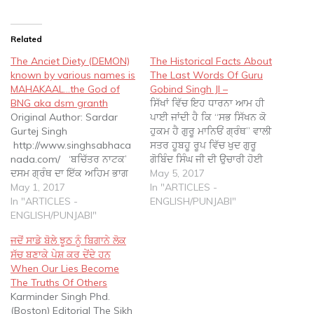
Related
The Anciet Diety (DEMON)
The Historical Facts About
known by various names is
The Last Words Of Guru
MAHAKAAL…the God of
Gobind Singh JI –
BNG aka dsm granth
ਸਿੱਖਾਂ ਵਿੱਚ ਇਹ ਧਾਰਨਾ ਆਮ ਹੀ
Original Author: Sardar
ਪਾਈ ਜਾਂਦੀ ਹੈ ਕਿ “ਸਭ ਸਿੱਖਨ ਕੋ
Gurtej Singh
ਹੁਕਮ ਹੈ ਗੁਰੂ ਮਾਨਿਓਂ ਗ੍ਰੰਥ” ਵਾਲੀ
http://www.singhsabhaca
ਸਤਰ ਹੂਬਹੂ ਰੂਪ ਵਿੱਚ ਖੁਦ ਗੁਰੂ
nada.com/ ‘ਬਚਿੱਤਰ ਨਾਟਕ’
ਗੋਬਿੰਦ ਸਿੰਘ ਜੀ ਦੀ ਉਚਾਰੀ ਹੋਈ
ਦਸਮ ਗ੍ਰੰਥ ਦਾ ਇੱਕ ਅਹਿਮ ਭਾਗ
ਹੈ। ਕਈ ਅਜੋਕੇ ਲੇਖਕ ਵੀ ਇਸ
May 5, 2017
ਹੈ ਅਤੇ ਇਸ ਵਿੱਚ ਦੇਵੀ ਚੰਡੀ ਸਬੰਧੀ
May 1, 2017
ਸਤਰ ਨੂੰ ਗੁਰੂ ਜੀ ਵੱਲੋਂ ਉਚਾਰੀ ਹੋਈ
In "ARTICLES -
ਤਿੰਨ ਅਧਿਆਇ, ਅਪਨੀ ਕਥਾ (ਗੁਰੂ
In "ARTICLES -
ਦਰਸਾਉਂਦੇ ਹੋਏ ਵੇਖੇ ਜਾ ਸਕਦੇ ਹਨ।
ENGLISH/PUNJABI"
ਗੋਬਿੰਦ ਸਿੰਘ ਜੀ ਦੀ ਕਥਿਤ ਆਤਮ-
ENGLISH/PUNJABI"
…
ਕਥਾ) ਅਤੇ ਚੌਬੀਸ ਅਵਤਾਰ ਸ਼ਾਮਲ
ਜਦੋਂ ਸਾਡੇ ਬੋਲੇ ਝੂਠ ਨੂੰ ਬਿਗਾਨੇ ਲੋਕ
ਹਨ। ਇਹੀ ਉਹ ਰਚਨਾ ਹੈ ਜਿਸਨੇ
ਸੱਚ ਬਣਾਕੇ ਪੇਸ਼ ਕਰ ਦੇਂਦੇ ਹਨ
ਸ਼ੁਰੂ ਵਿੱਚ ਆਪਣਾ ਨਾਮ ਉਸ ਪੂਰੀ
When Our Lies Become
ਕਿਤਾਬ…
The Truths Of Others
Karminder Singh Phd.
(Boston) Editorial The Sikh