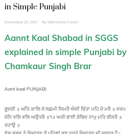
in Simple Punjabi
December 20, 2017
By
SikhiVichar Forum
Aannt Kaal Shabad in SGGS
explained in simple Punjabi by
Chamkaur Singh Brar
Aant kaal PUNJABI
ਗੂਜਰੀ ॥ ਅੰਤਿ ਕਾਲਿ ਜੋ ਲਛਮੀ ਸਿਮਰੈ ਐਸੀ ਚਿੰਤਾ ਮਹਿ ਜੇ ਮਰੈ ॥ ਸਰਪ
ਜੋਨਿ ਵਲਿ ਵਲਿ ਅਉਤਰੈ ॥੧॥ ਅਰੀ ਬਾਈ ਗੋਬਿਦ ਨਾਮੁ ਮਤਿ ਬੀਸਰੈ ॥
ਰਹਾਉ ॥
ਏਸ ਸ਼ਬਦ ਨੂੰ ਵਿਚਾਰਨ ਤੋਂ ਪਹਿਲਾਂ ਕੁਝ ਨੁਕਤੇ ਵਿਚਾਰਨ ਦੀ ਜਰੂਰਤ ਹੈ।