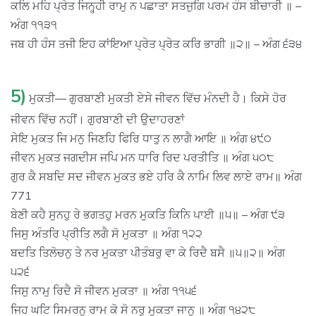
ਕਲਿ ਮਹਿ ਪ੍ਰੇਤ ਜਿਨ੍ਹ੍ਹੀ ਰਾਮੁ ਨ ਪਛਾਤਾ ਸਤਜੁਗਿ ਪਰਮ ਹੰਸ ਬੀਚਾਰੀ ॥ –
ਅੰਗ ੧੧੩੧
ਜਬ ਹੀ ਹੰਸ ਤਜੀ ਇਹ ਕਾਂਇਆ ਪ੍ਰੇਤ ਪ੍ਰੇਤ ਕਰਿ ਭਾਗੀ ॥੨॥ – ਅੰਗ ੬੩੪
5)
ਮੁਕਤੀ— ਗੁਰਬਾਣੀ ਮੁਕਤੀ ਏਸੇ ਜੀਵਨ ਵਿੱਚ ਮੰਨਦੀ ਹੈ। ਕਿਸੇ ਹੋਰ
ਜੀਵਨ ਵਿੱਚ ਨਹੀਂ। ਗੁਰਬਾਣੀ ਦੀ ਉਦਾਹਰਣਾਂ
ਸੇਇ ਮੁਕਤ ਜਿ ਮਨੁ ਜਿਣਹਿ ਫਿਰਿ ਧਾਤੁ ਨ ਲਾਗੈ ਆਇ ॥ ਅੰਗ ੪੯੦
ਜੀਵਨ ਮੁਕਤ ਜਗਦੀਸ ਜਪਿ ਮਨ ਧਾਰਿ ਰਿਦ ਪਰਤੀਤਿ ॥ ਅੰਗ ੫੦੮
ਗੁਰ ਕੈ ਸਬਦਿ ਸਦ ਜੀਵਨ ਮੁਕਤ ਭਏ ਹਰਿ ਕੈ ਨਾਮਿ ਲਿਵ ਲਾਏ ਰਾਮ॥ ਅੰਗ
771
ਬੇਣੀ ਕਹੈ ਸੁਨਹੁ ਰੇ ਭਗਤਹੁ ਮਰਨ ਮੁਕਤਿ ਕਿਨਿ ਪਾਈ ॥੫॥ – ਅੰਗ ੯੩
ਜਿਸੁ ਅੰਤਰਿ ਪ੍ਰੀਤਿ ਲਗੈ ਸੋ ਮੁਕਤਾ ॥ ਅੰਗ ੧੨੨
ਬਦਤਿ ਤਿਲੋਚਨੁ ਤੇ ਨਰ ਮੁਕਤਾ ਪੀਤੰਬਰੁ ਵਾ ਕੇ ਰਿਦੈ ਬਸੈ ॥੫॥੨॥ ਅੰਗ
੫੨੬
ਜਿਸੁ ਨਾਮੁ ਰਿਦੈ ਸੋ ਜੀਵਨ ਮੁਕਤਾ ॥ ਅੰਗ ੧੧੫੬
ਜਿਹ ਘਟਿ ਸਿਮਰਨੁ ਰਾਮ ਕੋ ਸੋ ਨਰੁ ਮੁਕਤਾ ਜਾਨੁ ॥ ਅੰਗ ੧੪੨੮