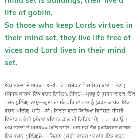
life of goblin.
So those who keep Lords virtues in
their mind set, they live life free of
vices and Lord lives in their mind
set.
ਔਖੇ ਸ਼ਬਦਾਂ ਦੇ ਅਰਥ—ਅਰੀ—ਰੇ ( ਸੰਬੋਧਕ ਵਿਸਮਿਕ) ਬਾਈ—ਭੇਣੇ (
ਸੰਬੋਧਕ ਕਾਰਕ, ਇੱਕ ਵਚਨ ਇਲਿੰਗ), ਗੋਬਿਦ—ਪ੍ਰਭੂ ਦੇ (ਸੰਬੰਧ ਕਾਰਕ, ਇੱਕ
ਵਚਨ ਪੁਲਿੰਗ), ਨਾਮੁ—ਗੁਣਾਂ ਦਾ ਸੰਗਰਹਿ ਜਾਂ ਨਾਮ ਨੂੰ (ਕਰਮ ਕਾਰਕ, ਇੱਕ
ਵਚਨ, ਪੁਲਿੰਗ), ਮਤਿ—ਨਾਂ ( ਨਿਰਣਾ ਵਾਚੀ ਕਿਰਿਆ ਵਿਸ਼ੇਸ਼ਣ) ਬੀਸਰੈ—
ਵਿਸਾਰ ਨ ਦੇਵੀ (ਸੰਭਾਵ ਭਵਿਖਤ ਕਾਲ ਦੀ ਕਿਰਿਆ ਹੈ),॥ 1॥ ਰਹਾਉ॥
ਔਖੇ ਸ਼ਬਦਾਂ ਦੇ ਅਰਥ== ਅੰਤਿ ਕਾਲਿ- ਅੰਤ ਸਮੇਂ ਤੱਕ (ਅਧਿਕਰਣ ਕਾਰਕ,
ਇੱਕ ਵਚਨ, ਪੁਲਿੰਗ)ਜੋ== ਜਿਹੜਾ ( ਸੰਬੰਧ ਵਾਚਕ ਪਰਨਾਂਵ, ਇੱਕ ਵਚਨ