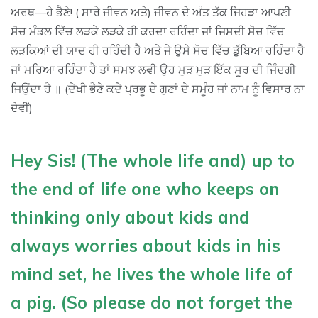
ਅਰਥ—ਹੇ ਭੈਣੇ! ( ਸਾਰੇ ਜੀਵਨ ਅਤੇ) ਜੀਵਨ ਦੇ ਅੰਤ ਤੱਕ ਜਿਹੜਾ ਆਪਣੀ
ਸੋਚ ਮੰਡਲ ਵਿੱਚ ਲੜਕੇ ਲੜਕੇ ਹੀ ਕਰਦਾ ਰਹਿੰਦਾ ਜਾਂ ਜਿਸਦੀ ਸੋਚ ਵਿੱਚ
ਲੜਕਿਆਂ ਦੀ ਯਾਦ ਹੀ ਰਹਿੰਦੀ ਹੈ ਅਤੇ ਜੇ ਉਸੇ ਸੋਚ ਵਿੱਚ ਡੁੱਬਿਆ ਰਹਿੰਦਾ ਹੈ
ਜਾਂ ਮਰਿਆ ਰਹਿੰਦਾ ਹੈ ਤਾਂ ਸਮਝ ਲਵੀ ਉਹ ਮੁੜ ਮੁੜ ਇੱਕ ਸੂਰ ਦੀ ਜਿੰਦਗੀ
ਜਿਉਂਦਾ ਹੈ ॥ (ਦੇਖੀ ਭੈਣੇ ਕਦੇ ਪ੍ਰਭੂ ਦੇ ਗੁਣਾਂ ਦੇ ਸਮੂੰਹ ਜਾਂ ਨਾਮ ਨੂੰ ਵਿਸਾਰ ਨਾ
ਦੇਵੀਂ)
Hey Sis! (The whole life and) up to
the end of life one who keeps on
thinking only about kids and
always worries about kids in his
mind set, he lives the whole life of
a pig. (So please do not forget the