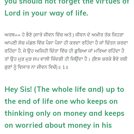
you should not forget the virtues of
Lord in your way of life.
ਅਰਥ== ਹੇ ਭੈਣੇ (ਸਾਰੇ ਜੀਵਨ ਵਿੱਚ ਅਤੇ ) ਜੀਵਨ ਦੇ ਅਖ਼ੀਰ ਤੱਕ ਜਿਹੜਾ
ਆਪਣੀ ਸੋਚ ਮੰਡਲ ਵਿੱਚ ਪੈਸਾ ਪੈਸਾ ਹੀ ਕਰਦਾ ਰਹਿੰਦਾ ਹੈ ਜਾਂ ਚਿੰਤਨ ਕਰਦਾ
ਰਹਿੰਦਾ ਹੈ, ਜੇ ਉਹ ਅਜਿਹੀ ਚਿੰਤਾ ਵਿੱਚ ਹੀ ਡੁਬਿਆ ਜਾਂ ਮਰਿਆ ਰਹਿੰਦਾ ਹੈ
ਤਾਂ ਉਹ ਮੁੜ ਮੁੜ ਸਪ ਵਾਲੀ ਜਿੰਦਗੀ ਹੀ ਜਿਉਂਦਾ ਹੈ। (ਇਸ ਕਰਕੇ ਭੈਣੇ ਰਬੀ
ਗੁਣਾਂ ਨੂੰ ਵਿਸਾਰ ਨਾ ਜੀਵਨ ਵਿਚੋਂ)॥ 1॥
Hey Sis! (The whole life and) up to
the end of life one who keeps on
thinking only on money and keeps
on worried about money in his