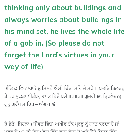
thinking only about buildings and
always worries about buildings in
his mind set, he lives the whole life
of a goblin. (So please do not
forget the Lord’s virtues in your
way of life)
ਅੰਤਿ ਕਾਲਿ ਨਾਰਾਇਣੁ ਸਿਮਰੈ ਐਸੀ ਚਿੰਤਾ ਮਹਿ ਜੇ ਮਰੈ ॥ ਬਦਤਿ ਤਿਲੋਚਨੁ
ਤੇ ਨਰ ਮੁਕਤਾ ਪੀਤੰਬਰੁ ਵਾ ਕੇ ਰਿਦੈ ਬਸੈ ॥੫॥੨॥ ਗੂਜਰੀ (ਭ. ਤ੍ਰਿਲੋਚਨ)
ਗੁਰੂ ਗ੍ਰੰਥ ਸਾਹਿਬ – ਅੰਗ ੫੨੬
ਹੇ ਭੇਣੇ ! ਜਿਹੜਾ ) ਜੀਵਨ ਵਿੱਚ) ਅਖੀਰ ਤੱਕ ਪ੍ਰਭੂ ਨੂੰ ਯਾਦ ਕਰਦਾ ਹੈ ਜਾਂ
ਪ੍ਰਭੂ ਨੂੰ ਆਪਣੀ ਸੋਚ ਮੰਡਲ ਵਿੱਚ ਵਸਾ ਲੈਂਦਾ ਹੈ ਅਤੇ ਉਸੇ ਚਿੰਤਨ ਵਿੱਚ