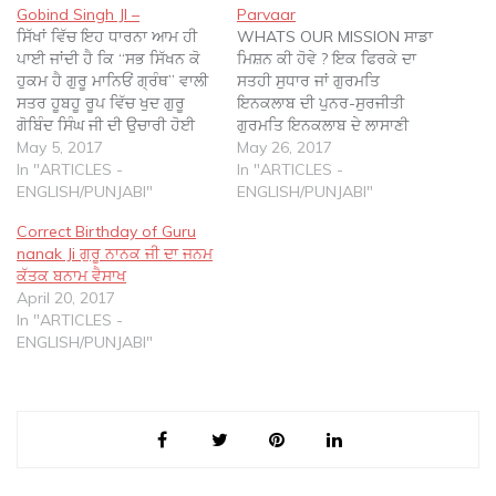
Gobind Singh JI –
Parvaar
ਸਿੱਖਾਂ ਵਿੱਚ ਇਹ ਧਾਰਨਾ ਆਮ ਹੀ
WHATS OUR MISSION ਸਾਡਾ
ਪਾਈ ਜਾਂਦੀ ਹੈ ਕਿ “ਸਭ ਸਿੱਖਨ ਕੋ
ਮਿਸ਼ਨ ਕੀ ਹੋਵੇ ? ਇਕ ਫਿਰਕੇ ਦਾ
ਹੁਕਮ ਹੈ ਗੁਰੂ ਮਾਨਿਓਂ ਗ੍ਰੰਥ” ਵਾਲੀ
ਸਤਹੀ ਸੁਧਾਰ ਜਾਂ ਗੁਰਮਤਿ
ਸਤਰ ਹੂਬਹੂ ਰੂਪ ਵਿੱਚ ਖੁਦ ਗੁਰੂ
ਇਨਕਲਾਬ ਦੀ ਪੁਨਰ-ਸੁਰਜੀਤੀ
ਗੋਬਿੰਦ ਸਿੰਘ ਜੀ ਦੀ ਉਚਾਰੀ ਹੋਈ
ਗੁਰਮਤਿ ਇਨਕਲਾਬ ਦੇ ਲਾਸਾਣੀ
ਹੈ। ਕਈ ਅਜੋਕੇ ਲੇਖਕ ਵੀ ਇਸ
May 5, 2017
ਸਫਰ ਤੋਂ ਸ਼ੁਰੂ ਹੋ ਕੇ ਇਕ ਸੌੜੇ ਫਿਰਕੇ
May 26, 2017
ਸਤਰ ਨੂੰ ਗੁਰੂ ਜੀ ਵੱਲੋਂ ਉਚਾਰੀ ਹੋਈ
In "ARTICLES -
ਦਾ ਰੂਪ ਧਾਰਨ ਕਰ ਚੁੱਕੇ ‘ਸਿੱਖ
In "ARTICLES -
ਦਰਸਾਉਂਦੇ ਹੋਏ ਵੇਖੇ ਜਾ ਸਕਦੇ ਹਨ।
ENGLISH/PUNJABI"
ਸਮਾਜ’ ਵਿਚ ਅਨੇਕਾਂ ਧੜੇ ਪੈਦਾ ਹੋ
ENGLISH/PUNJABI"
…
ਚੁੱਕੇ ਹਨ। ਇਨ੍ਹਾਂ ਧੜਿਆਂ ਨੂੰ ਮੁੱਖ
Correct Birthday of Guru
ਰੂਪ ਵਿਚ…
nanak Ji ਗੁਰੂ ਨਾਨਕ ਜੀ ਦਾ ਜਨਮ
ਕੱਤਕ ਬਨਾਮ ਵੈਸਾਖ
April 20, 2017
In "ARTICLES -
ENGLISH/PUNJABI"