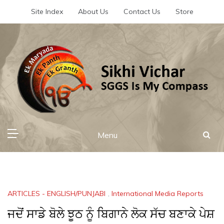
Skip
Site Index
About Us
Contact Us
Store
to
content
Sikhi Vichar
SGGS Is My Compass
Menu
ARTICLES - ENGLISH/PUNJABI
,
International Media Reports
ਜਦੋਂ ਸਾਡੇ ਬੋਲੇ ਝੂਠ ਨੂੰ ਬਿਗਾਨੇ ਲੋਕ ਸੱਚ ਬਣਾਕੇ ਪੇਸ਼